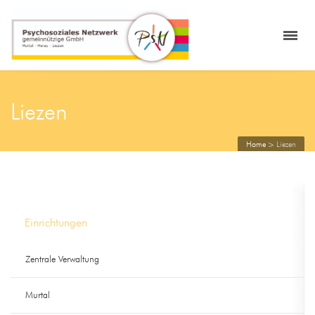
Liezen
Home
>
Liezen
Einrichtungen
Zentrale Verwaltung
Murtal