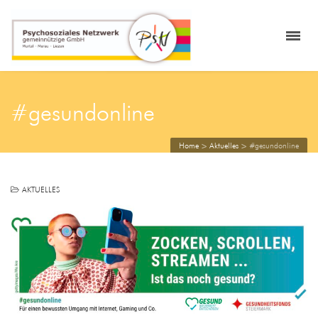
#gesundonline
Home
>
Aktuelles
>
#gesundonline
AKTUELLES