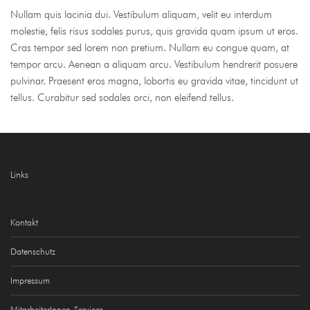
Nullam quis lacinia dui. Vestibulum aliquam, velit eu interdum
molestie, felis risus sodales purus, quis gravida quam ipsum ut eros.
Cras tempor sed lorem non pretium. Nullam eu congue quam, at
tempor arcu. Aenean a aliquam arcu. Vestibulum hendrerit posuere
pulvinar. Praesent eros magna, lobortis eu gravida vitae, tincidunt ut
tellus. Curabitur sed sodales orci, non eleifend tellus.
Links
Kontakt
Datenschutz
Impressum
MitarbeiterInnen-Services