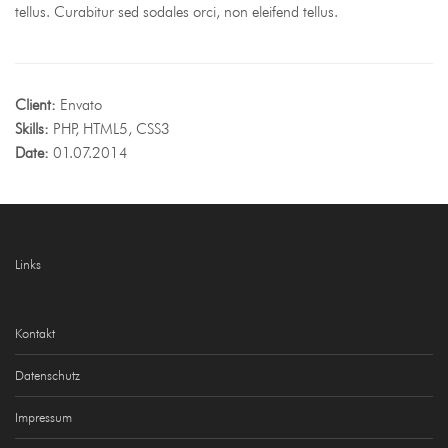
tellus. Curabitur sed sodales orci, non eleifend tellus.
Client:
Envato
Skills:
PHP, HTML5, CSS3
Date:
01.07.2014
Links
Kontakt
Datenschutz
Impressum