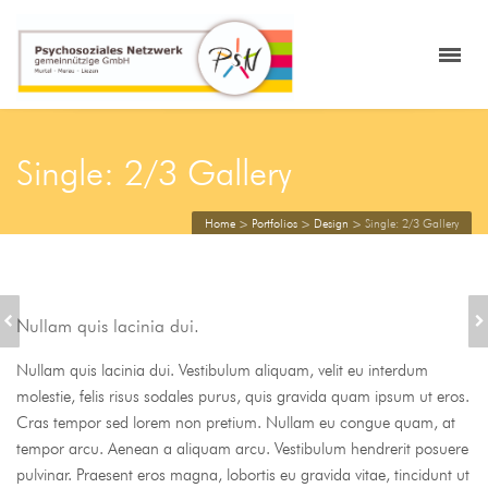
Single: 2/3 Gallery
Home
>
Portfolios
>
Design
>
Single: 2/3 Gallery
SINGLE: FULL
SINGLE: 2/3 IMAGES
Nullam quis lacinia dui.
GALLERY
LIST
Nullam quis lacinia dui. Vestibulum aliquam, velit eu interdum
molestie, felis risus sodales purus, quis gravida quam ipsum ut eros.
Cras tempor sed lorem non pretium. Nullam eu congue quam, at
tempor arcu. Aenean a aliquam arcu. Vestibulum hendrerit posuere
pulvinar. Praesent eros magna, lobortis eu gravida vitae, tincidunt ut