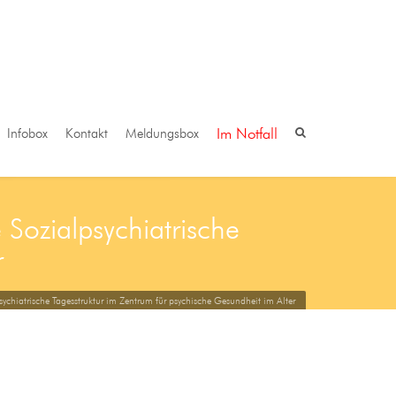
Im Notfall
Infobox
Kontakt
Meldungsbox
 Sozialpsychiatrische
r
sychiatrische Tagesstruktur im Zentrum für psychische Gesundheit im Alter