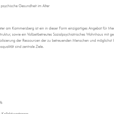
r psychische Gesundheit im Alter
Peter am Kammersberg ist ein in dieser Form einzigartiges Angebot für
sstruktur, sowie ein Vollzeitbetreutes Sozialpsychiatrisches Wohnhaus mit 
lisierung der Ressourcen der zu betreuenden Menschen und möglichst la
ualität sind zentrale Ziele.
0%
-Kollektivvertrages