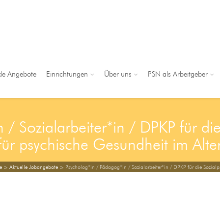
de Angebote
Einrichtungen
Über uns
PSN als Arbeitgeber
/ Sozialarbeiter*in / DPKP für die
für psychische Gesundheit im Alte
e
>
Aktuelle Jobangebote
>
Psycholog*in / Pädagog*in / Sozialarbeiter*in / DPKP für die Sozialp