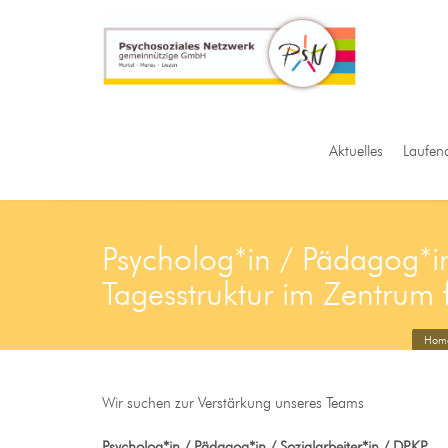
Aktuelles
Laufen
Psycholog*in / Pädagog*in 
Tagesstruktur im Zentrum 
Hom
Wir suchen zur Verstärkung unseres Teams
Psycholog*in / Pädagog*in / Sozialarbeiter*in / DPKP