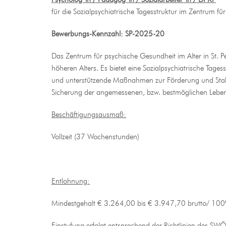
für die Sozialpsychiatrische Tagesstruktur im Zentrum fü
Bewerbungs-Kennzahl: SP-2025-20
Das Zentrum für psychische Gesundheit im Alter in St. 
höheren Alters. Es bietet eine Sozialpsychiatrische Tage
und unterstützende Maßnahmen zur Förderung und Stabi
Sicherung der angemessenen, bzw. bestmöglichen Lebensq
Beschäftigungsausmaß:
Vollzeit (37 Wochenstunden)
Entlohnung:
Mindestgehalt € 3.264,00 bis € 3.947,70 brutto/ 10
Einstufung erfolgt entsprechend der Richtlinien des SWÖ